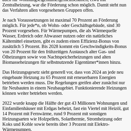
Zentralheizung, war die Förderung schon möglich. Damit steht nun
das Verfahren allen vorgesehenen Gruppen offen.
Je nach Voraussetzungen ist maximal 70 Prozent an Förderung
möglich. Für jede*n, ob Wohn- oder Geschäftsgebäude, sind 30
Prozent vorgesehen. Für Wärmepumpen, die als Wärmequelle
Wasser, Erdreich oder Abwasser nutzen oder ein natürliches
Kältemittel einsetzen, gibt es zudem einen Effizienz-Bonus von
zusätzlich 5 Prozent. Bis 2028 kommt ein Geschwindigkeits-Bonus
von 20 Prozent für den frühzeitigen Austausch alter Gas- und
Ölheizungen sowie von Nachtspeicherheizungen und alten
Biomasseheizungen für selbstnutzende Eigentümer*innen hinzu.
Das Heizungsgesetz sieht generell vor, dass von 2024 an jede neu
eingebaute Heizung zu 65 Prozent mit erneuerbaren Energien
betrieben werden muss. Die Regelungen greifen aber zunächst nur
für Neubauten in einem Neubaugebiet. Funktionierende Heizungen
können weiter betrieben werden.
2022 wurde knapp die Hälfte der gut 43 Millionen Wohnungen und
Einfamilienhäuser mit Erdgas beheizt, fast ein Viertel mit Heizöl, gut
14 Prozent mit Fernwärme, rund 9 Prozent mit sonstigen
Heizungsarten wie Holzpellets, Solarthermie, Stromheizung oder
Koks und Kohle sowie bereits über 3 Prozent mit Elektro-
Wärmepumpen.