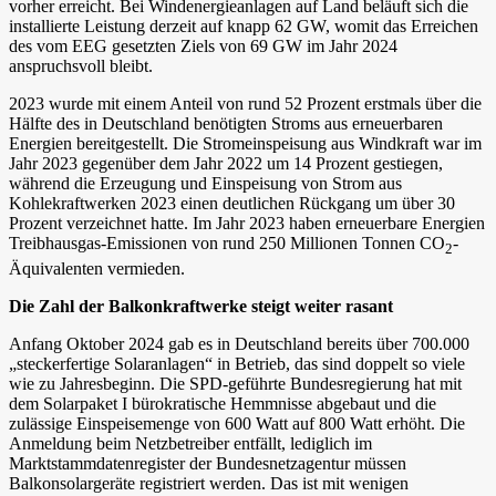
vorher erreicht. Bei Windenergieanlagen auf Land beläuft sich die
installierte Leistung derzeit auf knapp 62 GW, womit das Erreichen
des vom EEG gesetzten Ziels von 69 GW im Jahr 2024
anspruchsvoll bleibt.
2023 wurde mit einem Anteil von rund 52 Prozent erstmals über die
Hälfte des in Deutschland benötigten Stroms aus erneuerbaren
Energien bereitgestellt. Die Stromeinspeisung aus Windkraft war im
Jahr 2023 gegenüber dem Jahr 2022 um 14 Prozent gestiegen,
während die Erzeugung und Einspeisung von Strom aus
Kohlekraftwerken 2023 einen deutlichen Rückgang um über 30
Prozent verzeichnet hatte. Im Jahr 2023 haben erneuerbare Energien
Treibhausgas-Emissionen von rund 250 Millionen Tonnen CO
-
2
Äquivalenten vermieden.
Die Zahl der Balkonkraftwerke steigt weiter rasant
Anfang Oktober 2024 gab es in Deutschland bereits über 700.000
„steckerfertige Solaranlagen“ in Betrieb, das sind doppelt so viele
wie zu Jahresbeginn. Die SPD-geführte Bundesregierung hat mit
dem Solarpaket I bürokratische Hemmnisse abgebaut und die
zulässige Einspeisemenge von 600 Watt auf 800 Watt erhöht. Die
Anmeldung beim Netzbetreiber entfällt, lediglich im
Marktstammdatenregister der Bundesnetzagentur müssen
Balkonsolargeräte registriert werden. Das ist mit wenigen