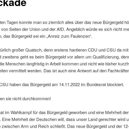
ckade
zten Tagen konnte man so ziemlich alles über das neue Bürgergeld hö
von Seiten der Union und der AfD. Angeblich würde es sich nicht me
n, das Bürgergeld sei ein „Anreiz zum Faulenzen“.
atürlich großer Quatsch, denn erstens hantieren CDU und CSU da mit
 zweitens geht es beim Bürgergeld vor allem um Qualifizierung, de
 die Menschen langfristig in Arbeit kommen und nicht wie bisher kurzfri
keiten vermittelt werden. Das ist auch eine Antwort auf den Fachkräft
SU haben das Bürgergeld am 14.11.2022 im Bundesrat blockiert.
fen sie nicht durchkommen!
at im Wahlkampf für das Bürgergeld geworben und eine Mehrheit de
Eine Mehrheit der Deutschen will, dass unser Land gerechter wird u
e zwischen Arm und Reich schließt. Das neue Bürgergeld und der 12