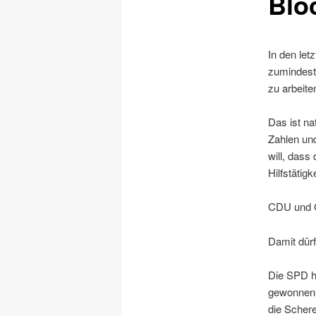
Blo
In den let
zumindest 
zu arbeite
Das ist n
Zahlen und
will, dass
Hilfstätig
CDU und C
Damit dür
Die SPD h
gewonnen. 
die Scher