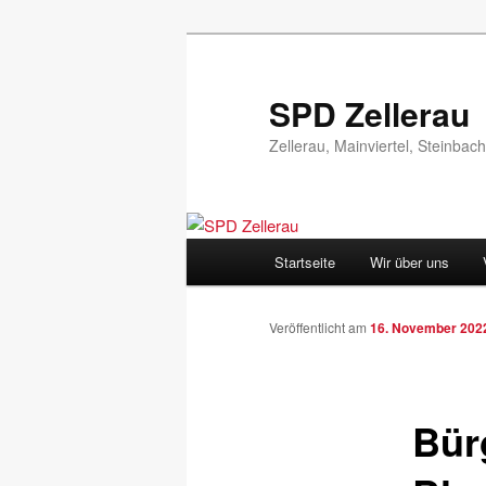
Zum
Inhalt
wechseln
SPD Zellerau
Zellerau, Mainviertel, Steinbach
Hauptmenü
Startseite
Wir über uns
Veröffentlicht am
16. November 202
Bür