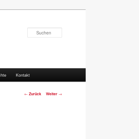
Suchen
hte
Kontakt
Beitragsnavigation
←
Zurück
Weiter
→