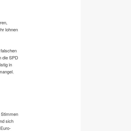
ren,
hr lohnen
 falschen
nn die SPD
stig in
emangel.
r Stimmen
nd sich
-Euro-