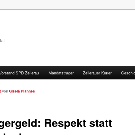
tal
Vorstand SPD Zellerau
Mandatsträger
Zellerauer Kurier
Geschic
2
von
Gisela Pfannes
gergeld: Respekt statt