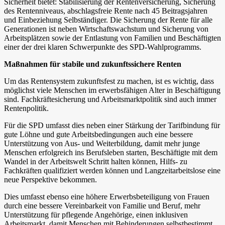
Sicherheit bietet: Stabilisierung der Rentenversicherung, Sicherung
des Rentenniveaus, abschlagsfreie Rente nach 45 Beitragsjahren
und Einbeziehung Selbständiger. Die Sicherung der Rente für alle
Generationen ist neben Wirtschaftswachstum und Sicherung von
Arbeitsplätzen sowie der Entlastung von Familien und Beschäftigten
einer der drei klaren Schwerpunkte des SPD-Wahlprogramms.
Maßnahmen für stabile und zukunftssichere Renten
Um das Rentensystem zukunftsfest zu machen, ist es wichtig, dass
möglichst viele Menschen im erwerbsfähigen Alter in Beschäftigung
sind. Fachkräftesicherung und Arbeitsmarktpolitik sind auch immer
Rentenpolitik.
Für die SPD umfasst dies neben einer Stärkung der Tarifbindung für
gute Löhne und gute Arbeitsbedingungen auch eine bessere
Unterstützung von Aus- und Weiterbildung, damit mehr junge
Menschen erfolgreich ins Berufsleben starten, Beschäftigte mit dem
Wandel in der Arbeitswelt Schritt halten können, Hilfs- zu
Fachkräften qualifiziert werden können und Langzeitarbeitslose eine
neue Perspektive bekommen.
Dies umfasst ebenso eine höhere Erwerbsbeteiligung von Frauen
durch eine bessere Vereinbarkeit von Familie und Beruf, mehr
Unterstützung für pflegende Angehörige, einen inklusiven
Arbeitsmarkt, damit Menschen mit Behinderungen selbstbestimmt