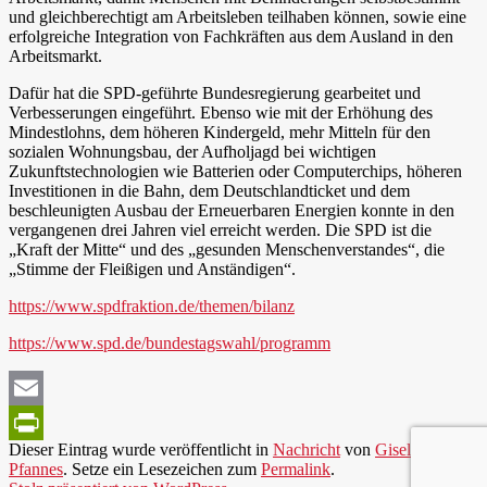
und gleichberechtigt am Arbeitsleben teilhaben können, sowie eine
erfolgreiche Integration von Fachkräften aus dem Ausland in den
Arbeitsmarkt.
Dafür hat die SPD-geführte Bundesregierung gearbeitet und
Verbesserungen eingeführt. Ebenso wie mit der Erhöhung des
Mindestlohns, dem höheren Kindergeld, mehr Mitteln für den
sozialen Wohnungsbau, der Aufholjagd bei wichtigen
Zukunftstechnologien wie Batterien oder Computerchips, höheren
Investitionen in die Bahn, dem Deutschlandticket und dem
beschleunigten Ausbau der Erneuerbaren Energien konnte in den
vergangenen drei Jahren viel erreicht werden. Die SPD ist die
„Kraft der Mitte“ und des „gesunden Menschenverstandes“, die
„Stimme der Fleißigen und Anständigen“.
https://www.spdfraktion.de/themen/bilanz
https://www.spd.de/bundestagswahl/programm
Email
Dieser Eintrag wurde veröffentlicht in
Nachricht
von
Gisela
PrintFriendly
Pfannes
. Setze ein Lesezeichen zum
Permalink
.