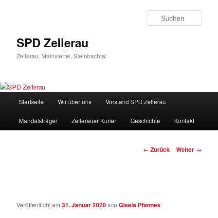
Zum
Inhalt
Such
wechseln
SPD Zellerau
Zellerau, Mainviertel, Steinbachtal
Hauptmenü
Startseite
Wir über uns
Vorstand SPD Zellerau
Mandatsträger
Zellerauer Kurier
Geschichte
Kontakt
Beitragsnavigation
←
Zurück
Weiter
→
Veröffentlicht am
31. Januar 2020
von
Gisela Pfannes